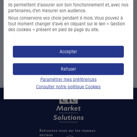
Mot de passe
*
Ils permettent d’assurer son bon fonctionnement et, avec nos
partenaires, d’en mesurer son audience.
Nous conservons vos choix pendant 6 mois. Vous pouvez à
tout moment changer d’avis en cliquant sur le lien « Gestion
des cookies » présent en pied de page du site.
Se
Accepter
connecter
Refuser
Code d'accès oubliés
Paramétrer mes préférences
Consulter notre politique
Cookies
Retrouvez-nous sur les réseaux
sociaux