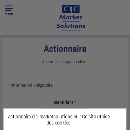
Menu
Actionnaire
Accéder à l'espace client
*
Information obligatoire
Identification
Identifiant
*
actionnaire.cic-marketsolutions.eu : Ce site utilise
des
cookies
.